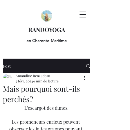
RANDOYOGA
en Charente-Maritime
Post
Amandine Renaudeau
7 févr. 2024
1 min de lecture
Mais pourquoi sont-ils
perchés?
L'escargot des dunes.
Les promeneurs curieux peuvent 
observer les jolies grappes pouvant 