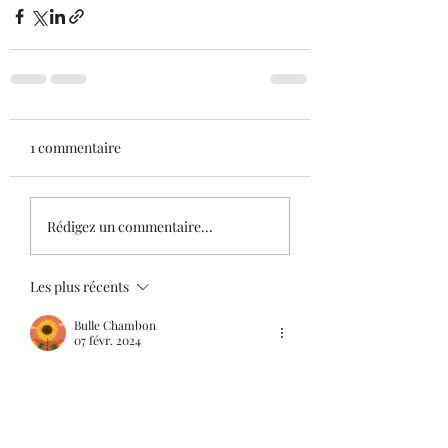
1 commentaire
Rédigez un commentaire...
Les plus récents
Bulle Chambon
07 févr. 2024
Tellement jolies ces petites grappes ! 
Merci pour cette découverte, la 
prochaine fois que je me promenerais sur 
la plage oléronaise je penserais à toi et 